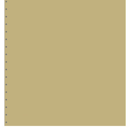
Checkout
Contact
Frequently Questions
Home shop 2
Home shop 3
Home shop 4
Home shop 5
Home shop 6
L’institut
My Account
Page d’exemple
Portfolio 5 Columns
Préstations
Sample Page
Shop
Shopping Cart
Wishlist