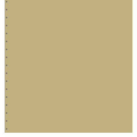
Checkout
Contact
Frequently Questions
Home shop 2
Home shop 3
Home shop 4
Home shop 5
Home shop 6
L’institut
My Account
Page d’exemple
Portfolio 5 Columns
Préstations
Sample Page
Shop
Shopping Cart
Wishlist