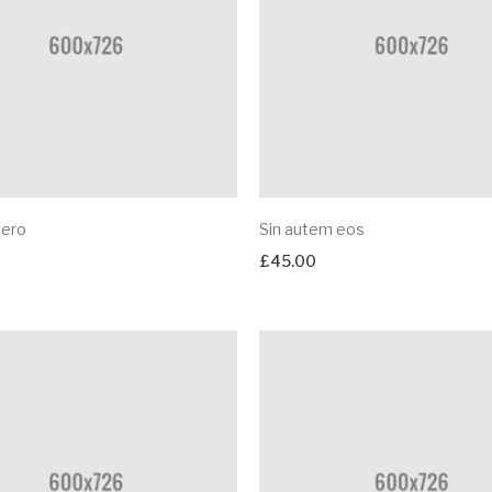
bero
Sin autem eos
£
45.00