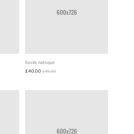
Sociis natoque
£
40.00
£
45.00