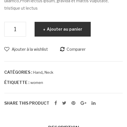
ullamco,Proin lectus ipsum, gravida et mattis vulputate,
tristique ut lectus
Quantité
Ajouter au panier
Ajouter à la wishlist
Comparer
CATÉGORIES :
,
Hand
Neck
ÉTIQUETTE :
women
SHARE THIS PRODUCT