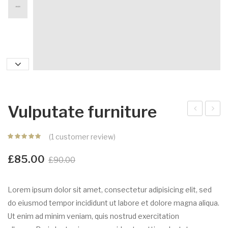
Vulputate furniture
liqu
onv
(
1
customer review)
am
allis
furn
furn
£
85.00
£
90.00
itur
itur
e
e
Lorem ipsum dolor sit amet, consectetur adipisicing elit, sed
do eiusmod tempor incididunt ut labore et dolore magna aliqua.
Ut enim ad minim veniam, quis nostrud exercitation