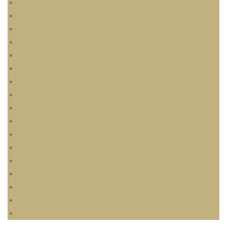
Checkout
Contact
Frequently Questions
Home shop 2
Home shop 3
Home shop 4
Home shop 5
Home shop 6
L’institut
My Account
Page d’exemple
Portfolio 5 Columns
Préstations
Sample Page
Shop
Shopping Cart
Wishlist